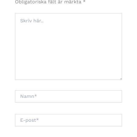
Obligatoriska fält är märkta
*
Skriv
här..
Namn*
E-
post*