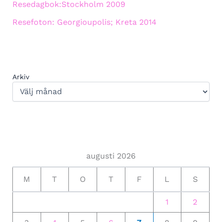
Resedagbok:Stockholm 2009
Resefoton: Georgioupolis; Kreta 2014
Arkiv
augusti 2026
M
T
O
T
F
L
S
1
2