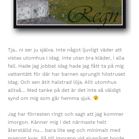
Tja.. ni ser ju själva. Inte något ljuvligt väder att
vistas utomhus i idag. Inte utan bra kläder, i alla
fall. Hade jag jobbat idag hade jag fått ta på mig
vattentätt för där har barnen sprungit höstruset
idag. Och sen ätit halstrad löja. Allt utomhus
alltså… Med tanke på det är det inte så väldigt
synd om mig som går hemma sjuk.
Jag har förresten ringt och sagt att jag kommer
imorgon. Känner mig i det närmaste helt
återställd nu… bara lite seg och minimalt med
magont kvar. Så till imorgon vid sjusnåret borde