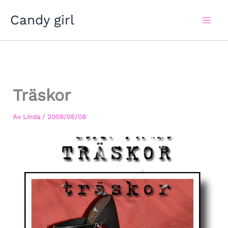
Hoppa
Candy girl
till
innehåll
Träskor
Av
Linda
/
2009/05/08