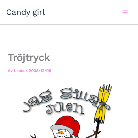
Hoppa
Candy girl
till
innehåll
Tröjtryck
Av
Linda
/
2008/12/06