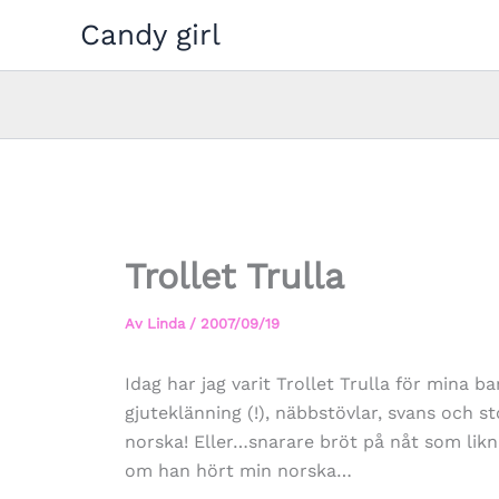
Hoppa
Candy girl
till
innehåll
Trollet Trulla
Av
Linda
/
2007/09/19
Idag har jag varit Trollet Trulla för mina 
gjuteklänning (!), näbbstövlar, svans och s
norska! Eller…snarare bröt på nåt som likn
om han hört min norska…