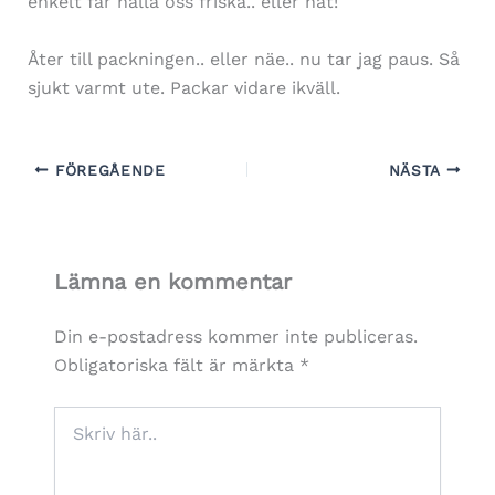
enkelt får hålla oss friska.. eller nåt!
Åter till packningen.. eller näe.. nu tar jag paus. Så
sjukt varmt ute. Packar vidare ikväll.
FÖREGÅENDE
NÄSTA
Lämna en kommentar
Din e-postadress kommer inte publiceras.
Obligatoriska fält är märkta
*
Skriv
här..