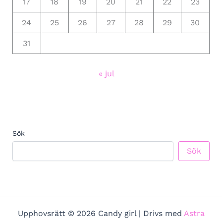
17
18
19
20
21
22
23
24
25
26
27
28
29
30
31
« jul
Sök
Sök
Upphovsrätt © 2026 Candy girl | Drivs med
Astra