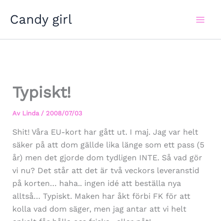
Hoppa
Candy girl
till
innehåll
Typiskt!
Av
Linda
/
2008/07/03
Shit! Våra EU-kort har gått ut. I maj. Jag var helt
säker på att dom gällde lika länge som ett pass (5
år) men det gjorde dom tydligen INTE. Så vad gör
vi nu? Det står att det är två veckors leveranstid
på korten… haha.. ingen idé att beställa nya
alltså… Typiskt. Maken har åkt förbi FK för att
kolla vad dom säger, men jag antar att vi helt