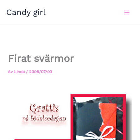
Hoppa
Candy girl
till
innehåll
Firat svärmor
Av
Linda
/
2008/07/03