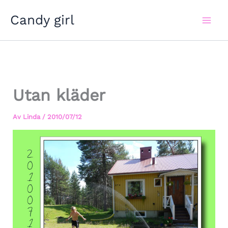
Hoppa
Candy girl
till
innehåll
Utan kläder
Av
Linda
/
2010/07/12