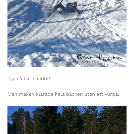
Typ så här snabbt!!!
Men maken klarade hela backen utan att vurpa.