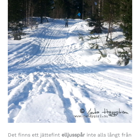
Det finns ett jättefint
elljusspår
inte alls långt från