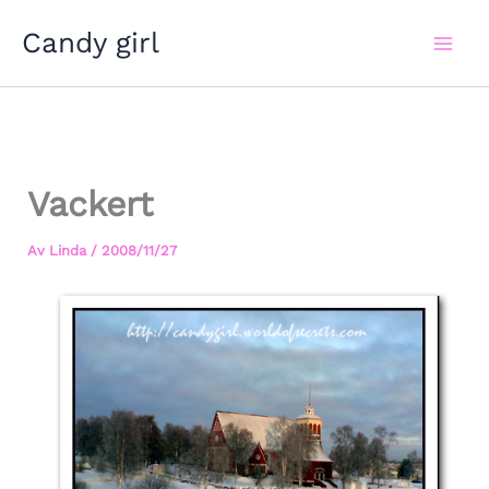
Hoppa
Candy girl
till
innehåll
Vackert
Av
Linda
/
2008/11/27