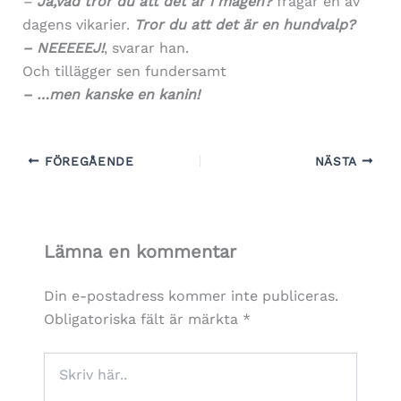
–
Ja,vad tror du att det är i magen?
frågar en av
dagens vikarier.
Tror du att det är en hundvalp?
– NEEEEEJ!
, svarar han.
Och tillägger sen fundersamt
– …men kanske en kanin!
FÖREGÅENDE
NÄSTA
Lämna en kommentar
Din e-postadress kommer inte publiceras.
Obligatoriska fält är märkta
*
Skriv
här..