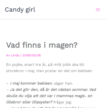
Hoppa
Candy girl
till
innehåll
Vad finns i magen?
Av
Linda
/
2008/03/06
En pojke, snart tre år, på mitt jobb ska bli
storebror i maj. Han pratar en del om bebisen
–
I maj kommer bebisen
, säger han.
–
Ja det gör den, då är det nästan sommar. Vad
skulle du vilja att det var i mammas mage.. en
lillebror eller lillasyster
?
frågar jag.