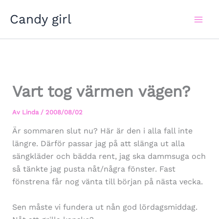
Hoppa
Candy girl
till
innehåll
Vart tog värmen vägen?
Av
Linda
/
2008/08/02
Är sommaren slut nu? Här är den i alla fall inte
längre. Därför passar jag på att slänga ut alla
sängkläder och bädda rent, jag ska dammsuga och
så tänkte jag pusta nåt/några fönster. Fast
fönstrena får nog vänta till början på nästa vecka.
Sen måste vi fundera ut nån god lördagsmiddag.