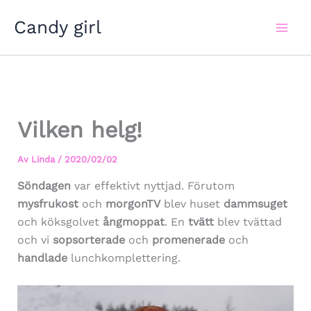
Hoppa
Candy girl
till
innehåll
Vilken helg!
Av
Linda
/
2020/02/02
Söndagen
var effektivt nyttjad. Förutom
mysfrukost
och
morgonTV
blev huset
dammsuget
och köksgolvet
ångmoppat
. En
tvätt
blev tvättad
och vi
sopsorterade
och
promenerade
och
handlade
lunchkomplettering.