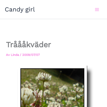
Hoppa
Candy girl
till
innehåll
Tråååkväder
Av
Linda
/
2009/07/07