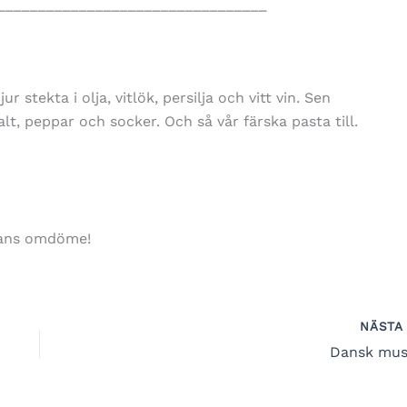
_________________________________
 stekta i olja, vitlök, persilja och vitt vin. Sen
t, peppar och socker. Och så vår färska pasta till.
hans omdöme!
NÄST
Dansk mus