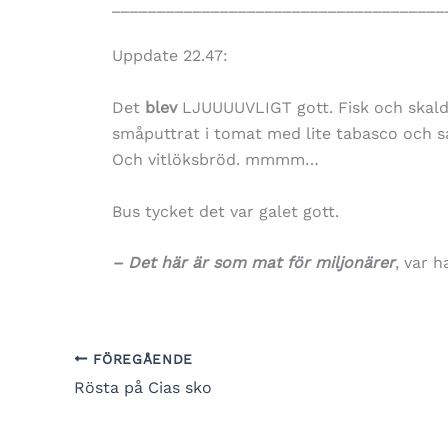
_____________________________________
Uppdate 22.47:
Det
blev
LJUUUUVLIGT gott. Fisk och skaldjur
småputtrat i tomat med lite tabasco och sal
Och vitlöksbröd. mmmm…
Bus tycket det var galet gott.
– Det här är som mat för miljonärer
, var 
FÖREGÅENDE
Rösta på Cias sko