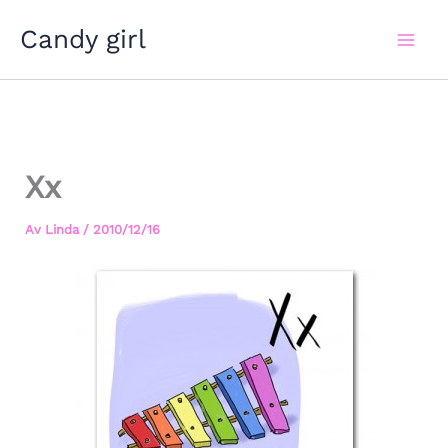
Hoppa
Candy girl
till
innehåll
Xx
Av
Linda
/
2010/12/16