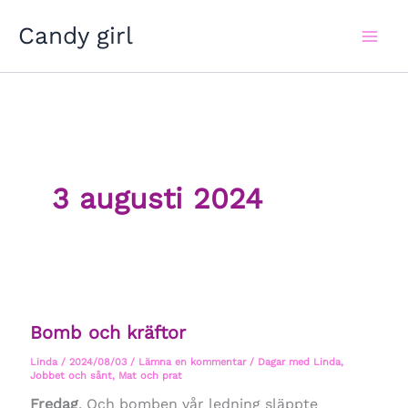
Hoppa
Candy girl
till
innehåll
3 augusti 2024
Bomb och kräftor
Linda
/
2024/08/03
/
Lämna en kommentar
/
Dagar med Linda
,
Jobbet och sånt
,
Mat och prat
Fredag
. Och bomben vår ledning släppte