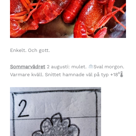
Enkelt. Och gott.
Sommarvädret
2 augusti: mulet.
Sval morgon.
Varmare kväll. Snittet hamnade väl på typ +18⁰🌡