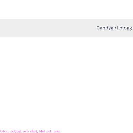
Candygirl blogg
Foton
,
Jobbet och sånt
,
Mat och prat