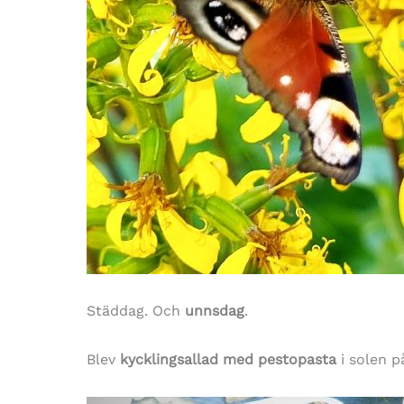
Städdag. Och
unnsdag
.
Blev
kycklingsallad med pestopasta
i solen p