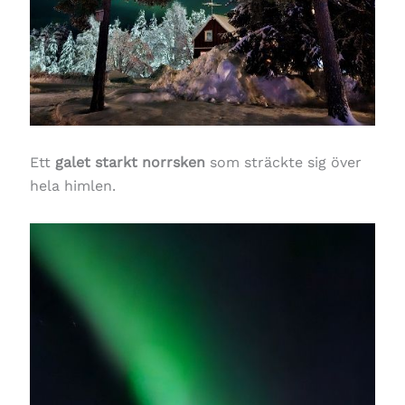
Ett
galet starkt norrsken
som sträckte sig över
hela himlen.