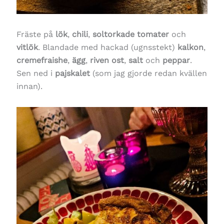
Fräste på
lök
,
chili
,
soltorkade tomater
och
vitlök
. Blandade med hackad (ugnsstekt)
kalkon
,
cremefraishe
,
ägg
,
riven ost
,
salt
och
peppar
.
Sen ned i
pajskalet
(som jag gjorde redan kvällen
innan).