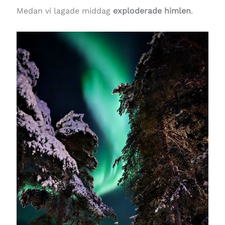
Medan vi lagade middag
exploderade himlen
.