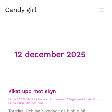
Hoppa
Candy girl
till
innehåll
12 december 2025
Kikat upp mot skyn
Linda
/
2025/12/12
/
Lämna en kommentar
/
Dagar med Linda
,
Foton
,
Linda bakar
,
Mat och prat
Torsdag
. Och jag skyndade på bibblo på