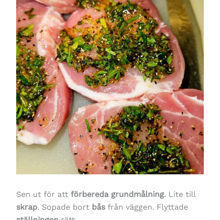
Sen ut för att
förbereda grundmålning
. Lite till
skrap
. Sopade bort
bås
från väggen. Flyttade
ställningen
rätt…