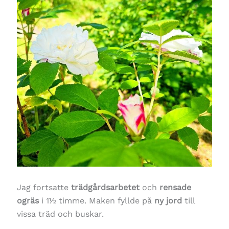
Jag fortsatte
trädgårdsarbetet
och
rensade
ogräs
i 1½ timme. Maken fyllde på
ny jord
till
vissa träd och buskar.