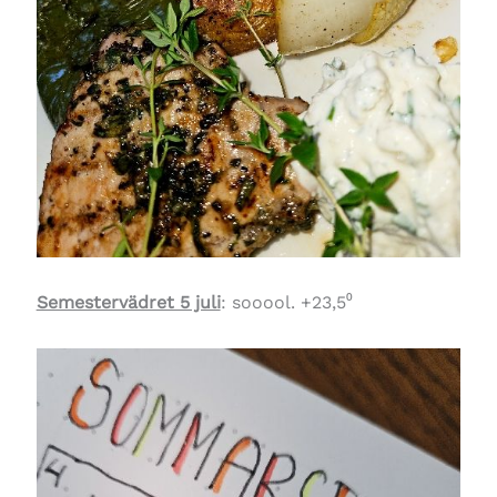
Semestervädret 5 juli
: sooool. +23,5⁰