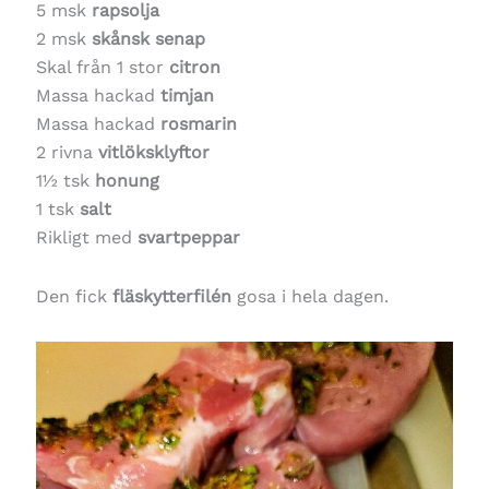
5 msk
rapsolja
2 msk
skånsk
senap
Skal från 1 stor
citron
Massa hackad
timjan
Massa hackad
rosmarin
2 rivna
vitlöksklyftor
1½ tsk
honung
1 tsk
salt
Rikligt med
svartpeppar
Den fick
fläskytterfilén
gosa i hela dagen.