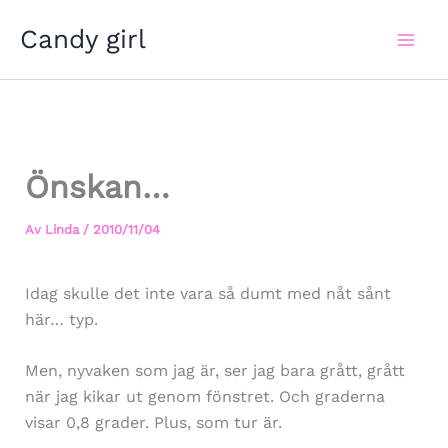
Hoppa
Candy girl
till
innehåll
Önskan…
Av
Linda
/
2010/11/04
Idag skulle det inte vara så dumt med nåt sånt
här… typ.
Men, nyvaken som jag är, ser jag bara grått, grått
när jag kikar ut genom fönstret. Och graderna
visar 0,8 grader. Plus, som tur är.