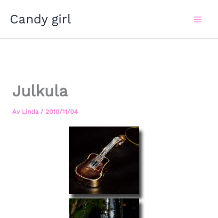
Hoppa
Candy girl
till
innehåll
Julkula
Av
Linda
/
2010/11/04