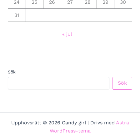
24
25
26
27
28
29
30
31
« jul
Sök
Sök
Upphovsrätt © 2026 Candy girl | Drivs med
Astra
WordPress-tema