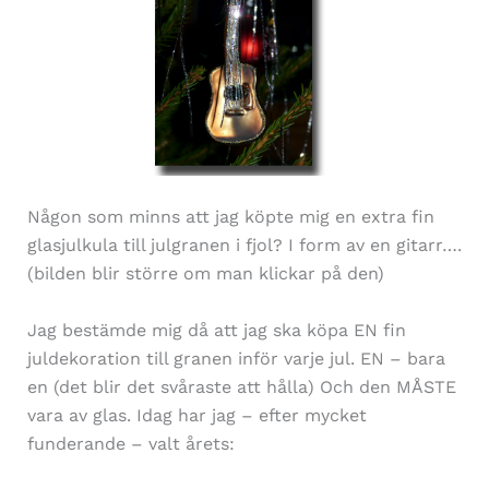
Någon som minns att jag köpte mig en extra fin
glasjulkula till julgranen i fjol? I form av en gitarr….
(bilden blir större om man klickar på den)
Jag bestämde mig då att jag ska köpa EN fin
juldekoration till granen inför varje jul. EN – bara
en (det blir det svåraste att hålla) Och den MÅSTE
vara av glas. Idag har jag – efter mycket
funderande – valt årets: