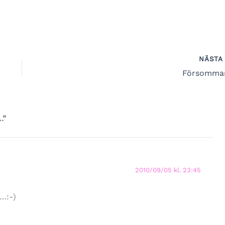
NÄST
Försomma
.”
2010/09/05 kl. 23:45
 …:-)