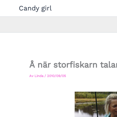
Hoppa
Candy girl
till
innehåll
Å när storfiskarn tal
Av
Linda
/
2010/09/05