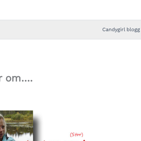
Candygirl blogg
ar om….