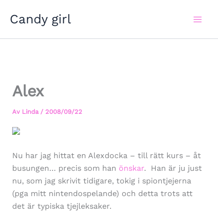
Hoppa
Candy girl
till
innehåll
Alex
Av
Linda
/
2008/09/22
Nu har jag hittat en Alexdocka – till rätt kurs – åt
busungen… precis som han
önskar
. Han är ju just
nu, som jag skrivit tidigare, tokig i spiontjejerna
(pga mitt nintendospelande) och detta trots att
det är typiska tjejleksaker.