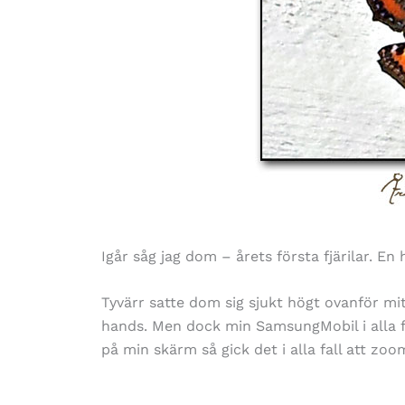
Igår såg jag dom – årets första fjärilar. En 
Tyvärr satte dom sig sjukt högt ovanför mi
hands. Men dock min SamsungMobil i alla f
på min skärm så gick det i alla fall att zo