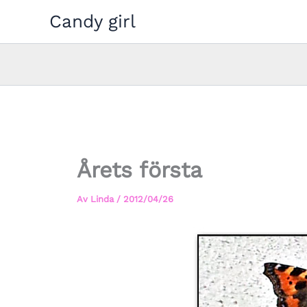
Hoppa
Candy girl
till
innehåll
Årets första
Av
Linda
/
2012/04/26