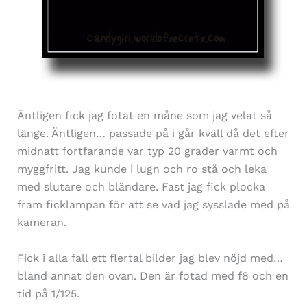
Äntligen fick jag fotat en måne som jag velat så
länge. Äntligen… passade på i går kväll då det efter
midnatt fortfarande var typ 20 grader varmt och
myggfritt. Jag kunde i lugn och ro stå och leka
med slutare och bländare. Fast jag fick plocka
fram ficklampan för att se vad jag sysslade med på
kameran.
Fick i alla fall ett flertal bilder jag blev nöjd med…
bland annat den ovan. Den är fotad med f8 och en
tid på 1/125.