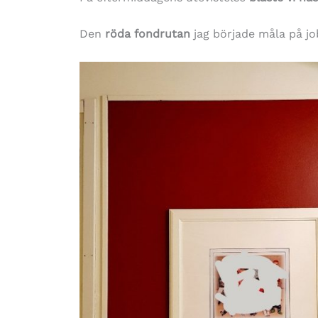
Den
röda fondrutan
jag började måla på jo