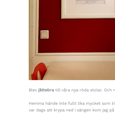
Blev
jättebra
till våra nya röda stolar. Och
Hemma hände inte fullt lika mycket som ti
var dags att krypa ned i sängen kom jag på 