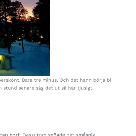
perskönt. Bara tre minus. Och det hann börja bli
 stund senare såg det ut så här tjusigt.
stan bort.
Dessutom
snöade
det
småspik
.