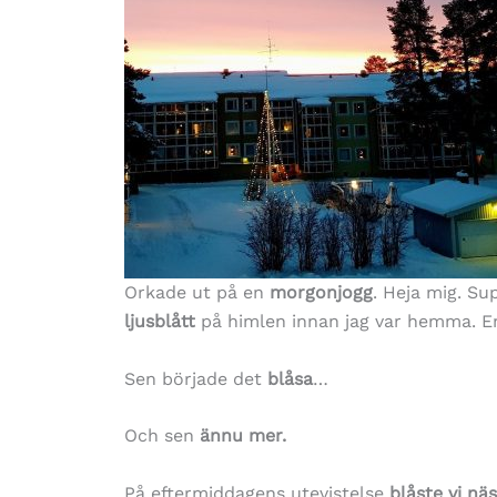
Orkade ut på en
morgonjogg
. Heja mig. Su
ljusblått
på himlen innan jag var hemma. En
Sen började det
blåsa
…
Och sen
ännu mer.
På eftermiddagens utevistelse
blåste vi nä