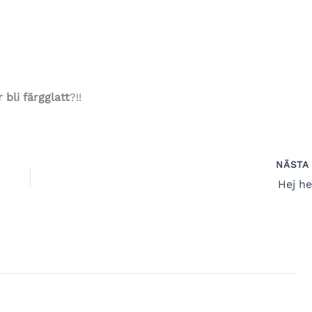
bli färgglatt
?!!
NÄST
Hej he