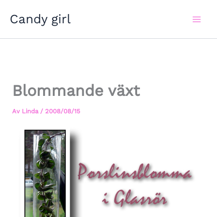
Hoppa
Candy girl
till
innehåll
Blommande växt
Av
Linda
/
2008/08/15