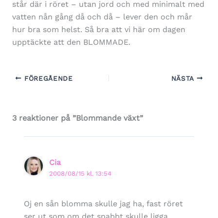
står där i röret – utan jord och med minimalt med
vatten nån gång då och då – lever den och mår
hur bra som helst. Så bra att vi här om dagen
upptäckte att den BLOMMADE.
FÖREGÅENDE
NÄSTA
3 reaktioner på ”Blommande växt”
Cia
2008/08/15 kl. 13:54
Oj en sån blomma skulle jag ha, fast röret
ser ut som om det snabbt skulle ligga