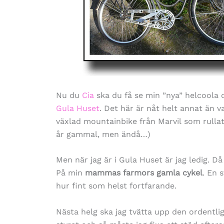
Nu du
Cia
ska du få se min ”nya” helcoola c
Gula Huset
. Det här är nåt helt annat än 
växlad mountainbike från Marvil som rullat
år gammal, men ändå…)
Men när jag är i Gula Huset är jag ledig. Då h
På min
mammas farmors gamla cykel
. En 
hur fint som helst fortfarande.
Nästa helg ska jag tvätta upp den ordentl