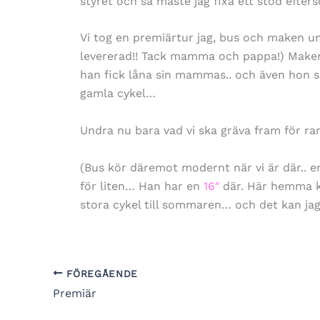
styret och så måste jag fixa ett stöd efter
Vi tog en premiärtur jag, bus och maken un
levererad!! Tack mamma och pappa!) Maken 
han fick låna sin mammas.. och även hon s
gamla cykel…
Undra nu bara vad vi ska gräva fram för ra
(Bus kör däremot modernt när vi är där.. e
för liten… Han har en
16″
där. Här hemma 
stora cykel till sommaren… och det kan jag
FÖREGÅENDE
Premiär