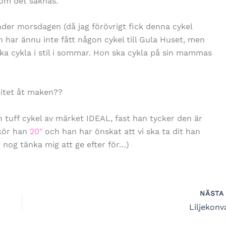
som det saknas.
der morsdagen (då jag förövrigt fick denna cykel
har ännu inte fått någon cykel till Gula Huset, men
ka cykla i stil i sommar. Hon ska cykla på sin mammas
ritet åt maken??
n tuff cykel av märket IDEAL, fast han tycker den är
kör han
20″
och han har önskat att vi ska ta dit han
 nog tänka mig att ge efter för…)
NÄST
Liljekonva