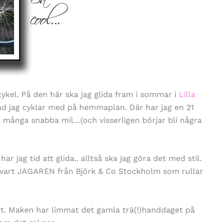
ykel. På den här ska jag glida fram i sommar i
Lilla
vad jag cyklar med på hemmaplan. Där har jag en 21
 många snabba mil…(och visserligen börjar bli några
ar jag tid att glida.. alltså ska jag göra det med stil.
svart JAGAREN från Björk & Co Stockholm som rullar
igt. Maken har limmat det gamla trä(!)handdaget på