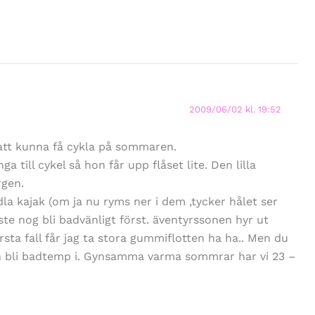
2009/06/02 kl. 19:52
 att kunna få cykla på sommaren.
a till cykel så hon får upp flåset lite. Den lilla
rgen.
la kajak (om ja nu ryms ner i dem ,tycker hålet ser
åste nog bli badvänligt först. äventyrssonen hyr ut
ärsta fall får jag ta stora gummiflotten ha ha.. Men du
kan bli badtemp i. Gynsamma varma sommrar har vi 23 –