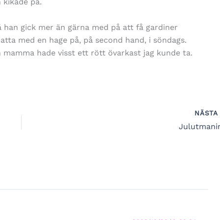
h kikade på.
 Så han gick mer än gärna med på att få gardiner
matta med en hage på, på second hand, i söndags.
 mamma hade visst ett rött övarkast jag kunde ta.
NÄST
Julutmani