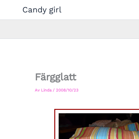
Hoppa
Candy girl
till
innehåll
Färgglatt
Av
Linda
/
2008/10/23