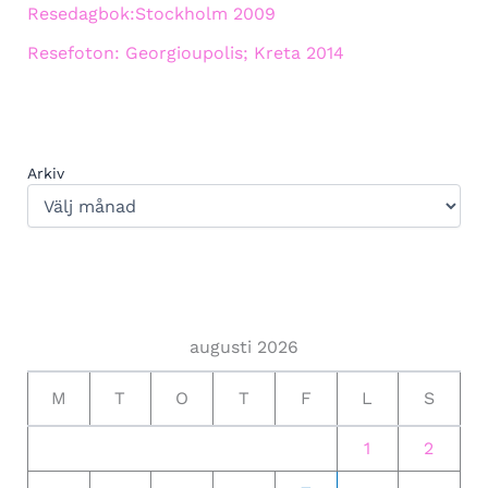
Resedagbok:Stockholm 2009
Resefoton: Georgioupolis; Kreta 2014
Arkiv
augusti 2026
M
T
O
T
F
L
S
1
2