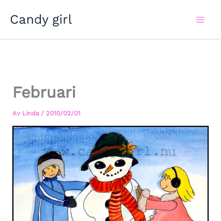
Hoppa
Candy girl
till
innehåll
Februari
Av
Linda
/
2010/02/01