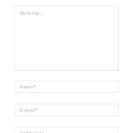
Skriv
här..
Namn*
E-
post*
Webbplats