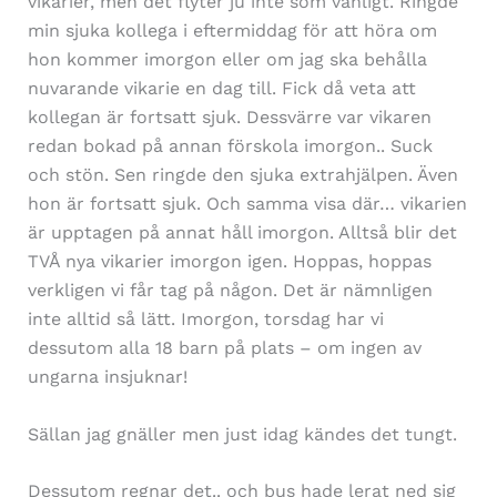
vikarier, men det flyter ju inte som vanligt. Ringde
min sjuka kollega i eftermiddag för att höra om
hon kommer imorgon eller om jag ska behålla
nuvarande vikarie en dag till. Fick då veta att
kollegan är fortsatt sjuk. Dessvärre var vikaren
redan bokad på annan förskola imorgon.. Suck
och stön. Sen ringde den sjuka extrahjälpen. Även
hon är fortsatt sjuk. Och samma visa där… vikarien
är upptagen på annat håll imorgon. Alltså blir det
TVÅ nya vikarier imorgon igen. Hoppas, hoppas
verkligen vi får tag på någon. Det är nämnligen
inte alltid så lätt. Imorgon, torsdag har vi
dessutom alla 18 barn på plats – om ingen av
ungarna insjuknar!
Sällan jag gnäller men just idag kändes det tungt.
Dessutom regnar det.. och bus hade lerat ned sig