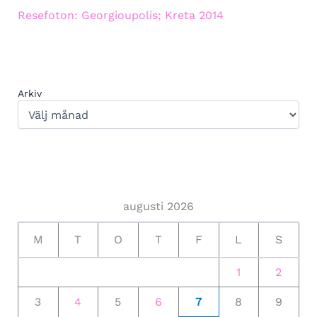
Resefoton: Georgioupolis; Kreta 2014
Arkiv
augusti 2026
M
T
O
T
F
L
S
1
2
3
4
5
6
7
8
9