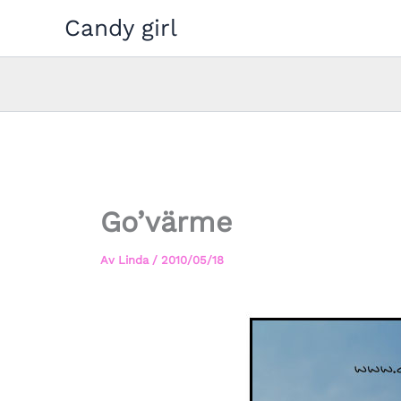
Hoppa
Candy girl
till
innehåll
Go’värme
Av
Linda
/
2010/05/18