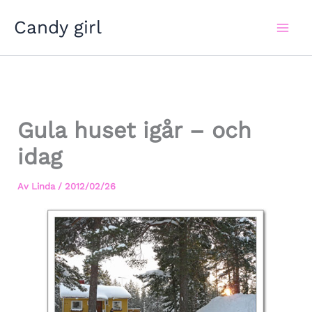
Hoppa
Candy girl
till
innehåll
Gula huset igår – och
idag
Av
Linda
/
2012/02/26