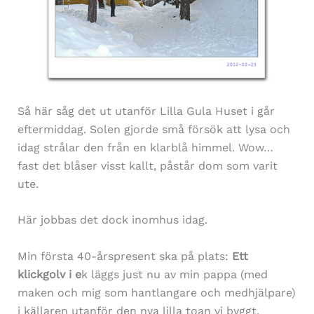
Så här såg det ut utanför Lilla Gula Huset i går
eftermiddag. Solen gjorde små försök att lysa och
idag strålar den från en klarblå himmel. Wow…
fast det blåser visst kallt, påstår dom som varit
ute.
Här jobbas det dock inomhus idag.
Min första 40-årspresent ska på plats:
Ett
klickgolv i e
k läggs just nu av min pappa (med
maken och mig som hantlangare och medhjälpare)
i källaren utanför den nya lilla toan vi byggt.