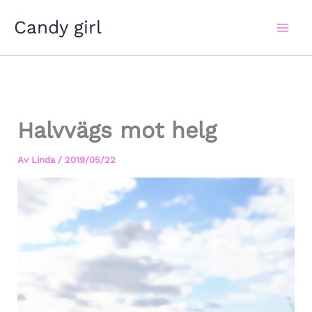
Hoppa
Candy girl
till
innehåll
Halvvägs mot helg
Av
Linda
/
2019/05/22