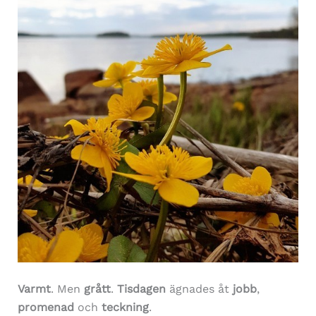
Varmt
. Men
grått
.
Tisdagen
ägnades åt
jobb
,
promenad
och
teckning
.