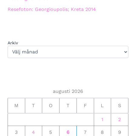
Resefoton: Georgioupolis; Kreta 2014
Arkiv
augusti 2026
M
T
O
T
F
L
S
1
2
3
4
5
6
7
8
9