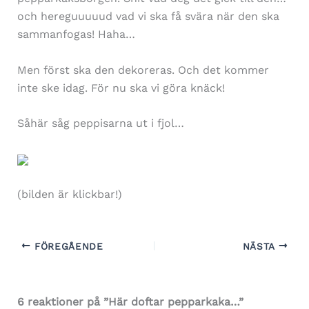
och hereguuuuud vad vi ska få svära när den ska
sammanfogas! Haha…
Men först ska den dekoreras. Och det kommer
inte ske idag. För nu ska vi göra knäck!
Såhär såg peppisarna ut i fjol…
(bilden är klickbar!)
FÖREGÅENDE
NÄSTA
6 reaktioner på ”Här doftar pepparkaka…”