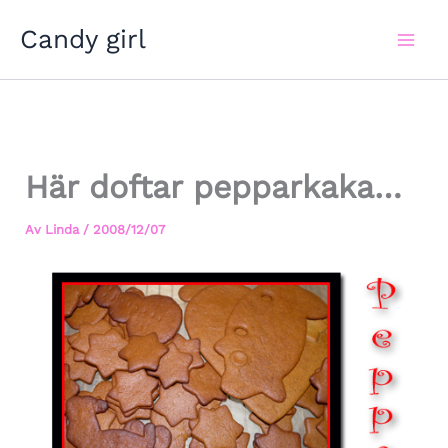
Hoppa
Candy girl
till
innehåll
Här doftar pepparkaka…
Av
Linda
/
2008/12/07