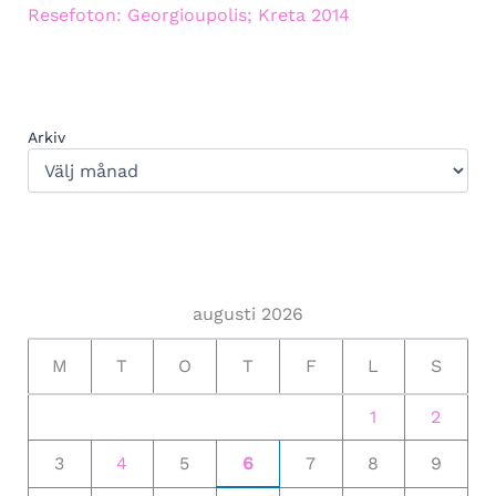
Resefoton: Georgioupolis; Kreta 2014
Arkiv
augusti 2026
M
T
O
T
F
L
S
1
2
3
4
5
6
7
8
9