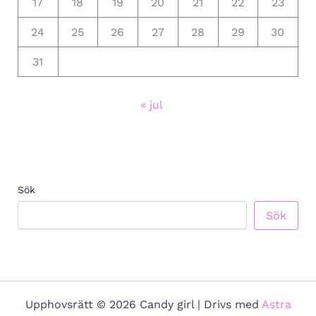
17
18
19
20
21
22
23
24
25
26
27
28
29
30
31
« jul
Sök
Sök
Upphovsrätt © 2026 Candy girl | Drivs med
Astra