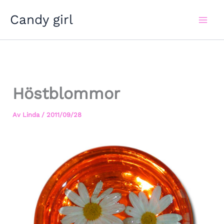
Hoppa
Candy girl
till
innehåll
Höstblommor
Av
Linda
/
2011/09/28