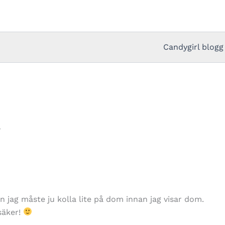
Candygirl blogg
…
en jag måste ju kolla lite på dom innan jag visar dom.
säker!