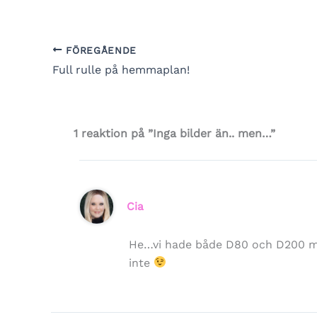
FÖREGÅENDE
Full rulle på hemmaplan!
1 reaktion på ”Inga bilder än.. men…”
Cia
He…vi hade både D80 och D200 me
inte