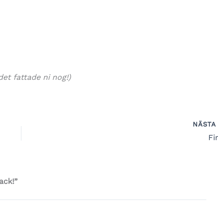
et fattade ni nog!)
NÄST
Fi
ack!”