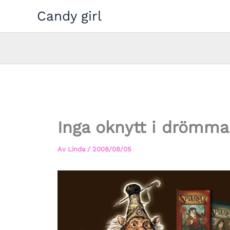
Hoppa
Candy girl
till
innehåll
Inga oknytt i drömmar
Av
Linda
/
2008/08/05