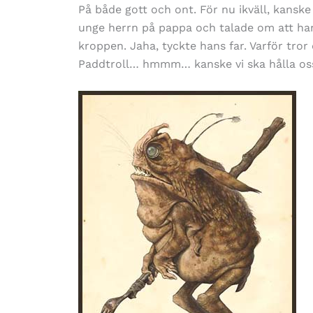
På både gott och ont. För nu ikväll, kansk
unge herrn på pappa och talade om att han
kroppen. Jaha, tyckte hans far. Varför tror
Paddtroll… hmmm… kanske vi ska hålla oss ti