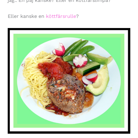
jag.. En paj kanske? Eller en köttfärslimpa?
Eller kanske en
köttfärsrulle
?