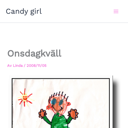
Hoppa
Candy girl
till
innehåll
Onsdagkväll
Av
Linda
/
2008/11/05