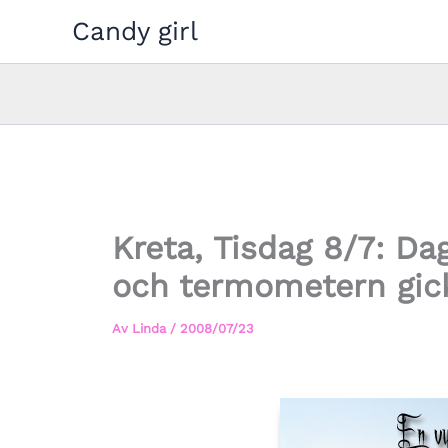
Hoppa
Candy girl
till
innehåll
Kreta, Tisdag 8/7: D
och termometern gick 
Av
Linda
/
2008/07/23