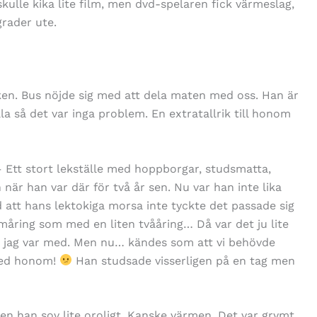
skulle kika lite film, men dvd-spelaren fick värmeslag,
grader ute.
en. Bus nöjde sig med att dela maten med oss. Han är
la så det var inga problem. En extratallrik till honom
 Ett stort lekställe med hoppborgar, studsmatta,
är han var där för två år sen. Nu var han inte lika
 att hans lektokiga morsa inte tyckte det passade sig
emåring som med en liten tvååring… Då var det ju lite
te jag var med. Men nu… kändes som att vi behövde
 med honom!
Han studsade visserligen på en tag men
en han sov lite oroligt. Kanske värmen. Det var grymt