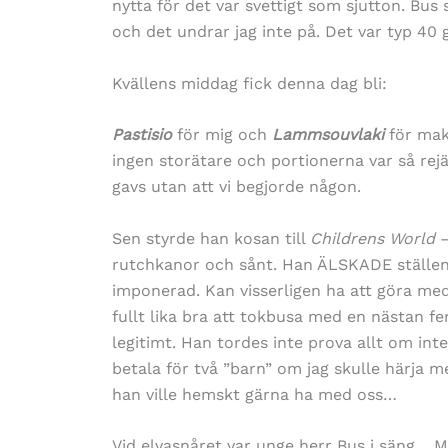
nytta för det var svettigt som sjutton. Bus 
och det undrar jag inte på. Det var typ 40 
Kvällens middag fick denna dag bli:
Pastisio
för mig och
Lammsouvlaki
för mak
ingen storätare och portionerna var så rejä
gavs utan att vi begjorde någon.
Sen styrde han kosan till
Childrens World
–
rutchkanor och sånt. Han ÄLSKADE ställen n
imponerad. Kan visserligen ha att göra med
fullt lika bra att tokbusa med en nästan f
legitimt. Han tordes inte prova allt om in
betala för två ”barn” om jag skulle härja
han ville hemskt gärna ha med oss…
Vid elvasnåret var unge herr Bus i säng… M