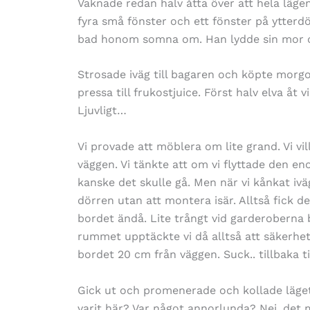
Vaknade redan halv åtta över att hela lägen
fyra små fönster och ett fönster på ytterdö
bad honom somna om. Han lydde sin mor o
Strosade iväg till bagaren och köpte morgon
pressa till frukostjuice. Först halv elva åt 
Ljuvligt…
Vi provade att möblera om lite grand. Vi vil
väggen. Vi tänkte att om vi flyttade den e
kanske det skulle gå. Men när vi kånkat iv
dörren utan att montera isär. Alltså fick den 
bordet ändå. Lite trångt vid garderoberna b
rummet upptäckte vi då alltså att säkerhets
bordet 20 cm från väggen. Suck.. tillbaka ti
Gick ut och promenerade och kollade läget 
varit här? Var något annorlunda? Nej, det m