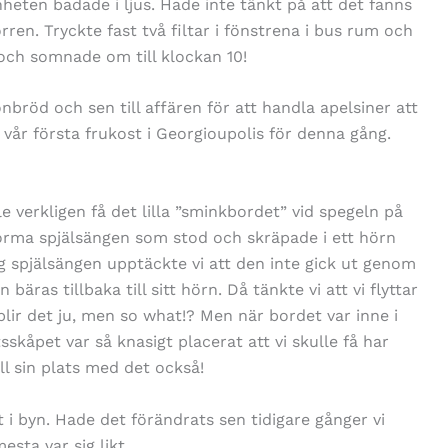
heten badade i ljus. Hade inte tänkt på att det fanns
rren. Tryckte fast två filtar i fönstrena i bus rum och
ch somnade om till klockan 10!
bröd och sen till affären för att handla apelsiner att
vi vår första frukost i Georgioupolis för denna gång.
le verkligen få det lilla ”sminkbordet” vid spegeln på
norma spjälsängen som stod och skräpade i ett hörn
äg spjälsängen upptäckte vi att den inte gick ut genom
bäras tillbaka till sitt hörn. Då tänkte vi att vi flyttar
lir det ju, men so what!? Men när bordet var inne i
skåpet var så knasigt placerat att vi skulle få har
ll sin plats med det också!
i byn. Hade det förändrats sen tidigare gånger vi
esta var sig likt…