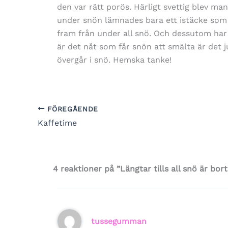
den var rätt porös. Härligt svettig blev man 
under snön lämnades bara ett istäcke som 
fram från under all snö. Och dessutom har d
är det nåt som får snön att smälta är det ju
övergår i snö. Hemska tanke!
FÖREGÅENDE
Kaffetime
4 reaktioner på ”Längtar tills all snö är bort
tussegumman