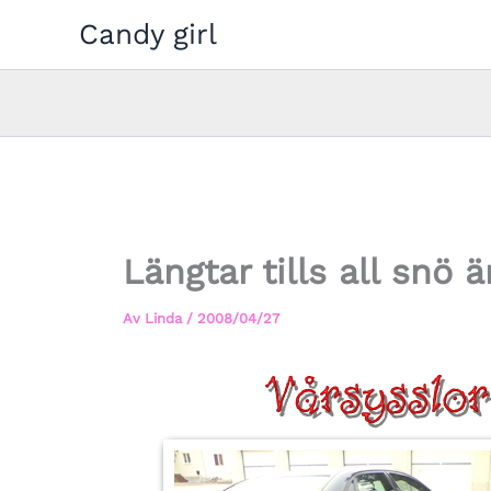
Hoppa
Candy girl
till
innehåll
Längtar tills all snö ä
Av
Linda
/
2008/04/27