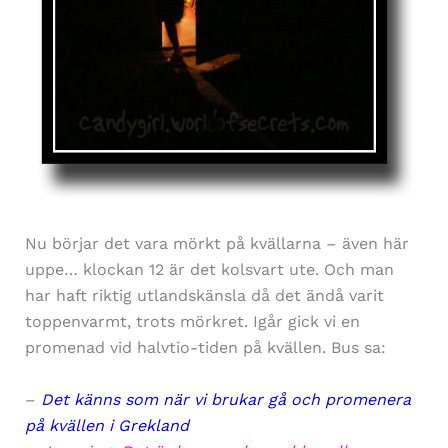
Nu börjar det vara mörkt på kvällarna – även här
uppe… klockan 12 är det kolsvart ute. Och man
har haft riktig utlandskänsla då det ändå varit
toppenvarmt, trots mörkret. Igår gick vi en
promenad vid halvtio-tiden på kvällen. Bus sa:
–
Det känns som när vi brukar gå och promenera
på kvällen i Grekland