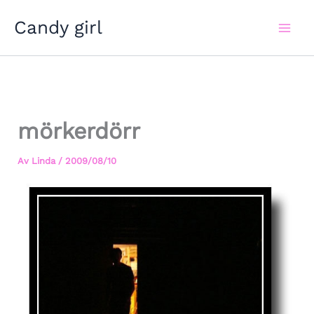
Hoppa
Candy girl
till
innehåll
mörkerdörr
Av
Linda
/
2009/08/10