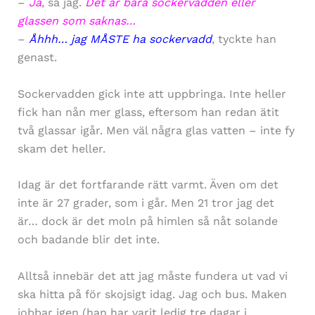
–
Ja
, sa jag.
Det är bara sockervadden eller
glassen som saknas…
–
Åhhh… jag MÅSTE ha sockervadd
, tyckte han
genast.
Sockervadden gick inte att uppbringa. Inte heller
fick han nån mer glass, eftersom han redan ätit
två glassar igår. Men väl några glas vatten – inte fy
skam det heller.
Idag är det fortfarande rätt varmt. Även om det
inte är 27 grader, som i går. Men 21 tror jag det
är… dock är det moln på himlen så nåt solande
och badande blir det inte.
Alltså innebär det att jag måste fundera ut vad vi
ska hitta på för skojsigt idag. Jag och bus. Maken
jobbar igen (han har varit ledig tre dagar i