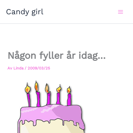
Hoppa
Candy girl
till
innehåll
Någon fyller år idag…
Av
Linda
/
2009/03/25