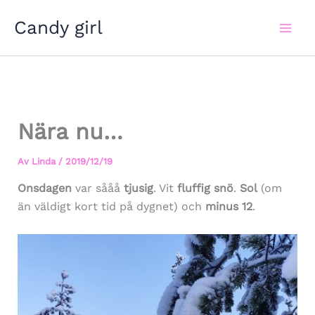
Hoppa
Candy girl
till
innehåll
Nära nu…
Av
Linda
/
2019/12/19
Onsdagen
var sååå
tjusig
. Vit
fluffig snö
.
Sol
(om
än väldigt kort tid på dygnet) och
minus 12
.