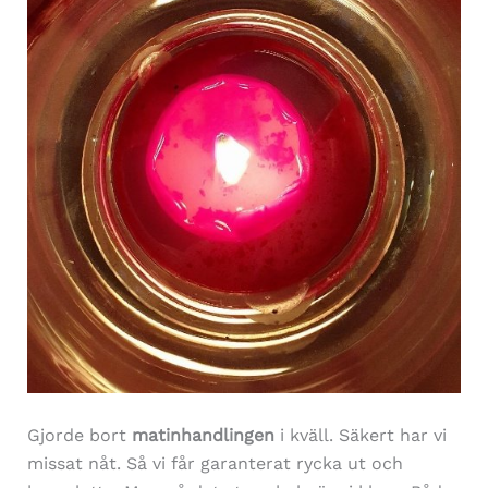
Gjorde bort
matinhandlingen
i kväll. Säkert har vi
missat nåt. Så vi får garanterat rycka ut och