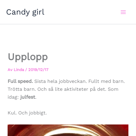
Hoppa
Candy girl
till
innehåll
Upplopp
Av
Linda
/
2019/12/17
Full speed.
Sista hela jobbveckan. Fullt med barn.
Trötta barn. Och så lite aktiviteter på det. Som
idag:
julfest
.
Kul. Och jobbigt.