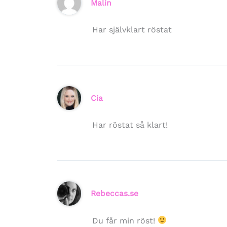
Malin
Har självklart röstat
Cia
Har röstat så klart!
Rebeccas.se
Du får min röst!