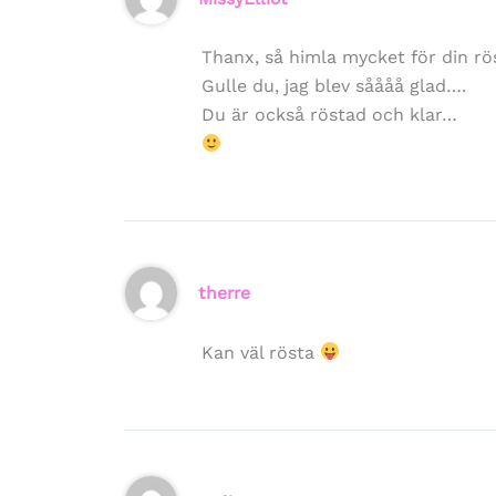
Thanx, så himla mycket för din rö
Gulle du, jag blev såååå glad….
Du är också röstad och klar…
therre
Kan väl rösta