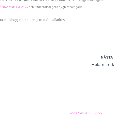
måste rösterna på torsdagens deltagare
LÄNKANDE INLÄGG
och under torsdagens dygn för att gälla!
ogg eller en registrerad mailadress.
NÄST
Hela min d
2008/05/15 kl. 14:00