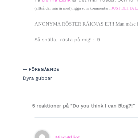
(alltså där min är med) ligga som kommentar i
JUST DETTA 
ANONYMA RÖSTER RÄKNAS EJ!!! Man måse ha en bl
Så snälla.. rösta på mig! :-9
FÖREGÅENDE
Dyra gubbar
5 reaktioner på ”Do you think I can Blog?!”
MissyElliot