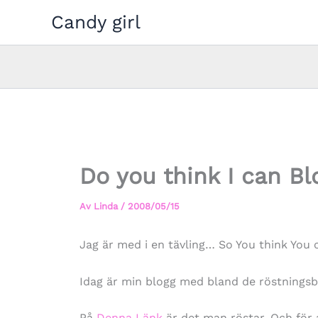
Hoppa
Candy girl
till
innehåll
Do you think I can Bl
Av
Linda
/
2008/05/15
Jag är med i en tävling… So You think You
Idag är min blogg med bland de röstningsbar
På
Denna Länk
är det man röstar. Och för 