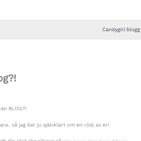
Candygirl blogg
og?!
 can BLOG?!
a.. så jag ber ju självklart om en röst av er!
att din röst ska räknas så