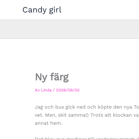
Hoppa
Candy girl
till
innehåll
Ny färg
Av
Linda
/
2008/09/30
Jag och bus gick ned och köpte den nya Tot
vet. Men, skit samma!) Trots att klockan va
annat hem.