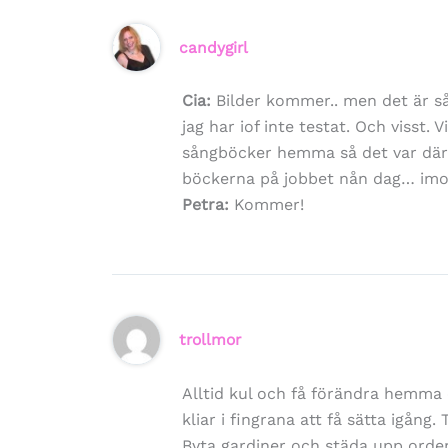
candygirl
Cia:
Bilder kommer.. men det är så
jag har iof inte testat. Och visst. 
sångböcker hemma så det var därf
böckerna på jobbet nån dag… imor
Petra:
Kommer!
trollmor
Alltid kul och få förändra hemma
kliar i fingrana att få sätta igång.
Byta gardiner och städa upp orden