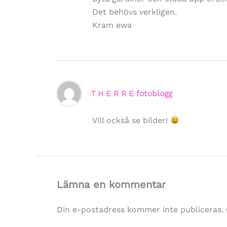
Det behövs verkligen.
Kram ewa
T H E R R E fotoblogg
Vill också se bilder!
Lämna en kommentar
Din e-postadress kommer inte publiceras.