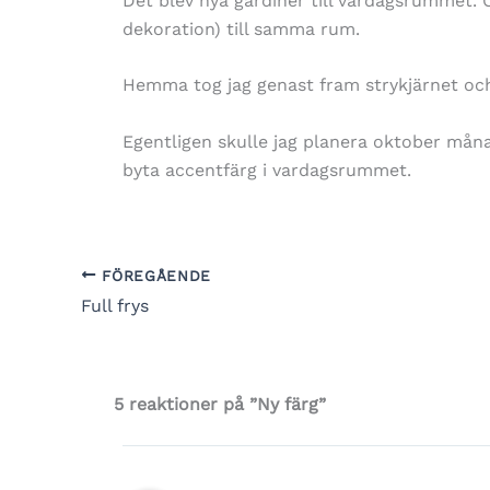
Det blev nya gardiner till vardagsrummet. 
dekoration) till samma rum.
Hemma tog jag genast fram strykjärnet och 
Egentligen skulle jag planera oktober månad
byta accentfärg i vardagsrummet.
FÖREGÅENDE
Full frys
5 reaktioner på ”Ny färg”