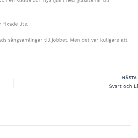
Och en kudde och nya ljus (med glasstenar till
fixade lite.
s sångsamlingar till jobbet. Men det var kuligare att
NÄST
Svart och Li