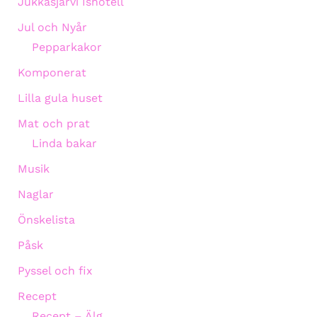
Jukkasjärvi Ishotell
Jul och Nyår
Pepparkakor
Komponerat
Lilla gula huset
Mat och prat
Linda bakar
Musik
Naglar
Önskelista
Påsk
Pyssel och fix
Recept
Recept – Älg