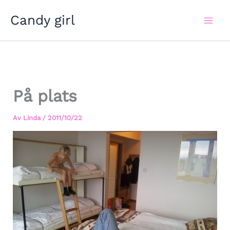
Hoppa
Candy girl
till
innehåll
På plats
Av
Linda
/
2011/10/22