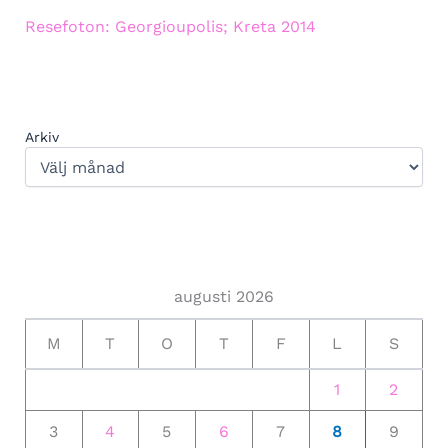
Resefoton: Georgioupolis; Kreta 2014
Arkiv
augusti 2026
M
T
O
T
F
L
S
1
2
3
4
5
6
7
8
9