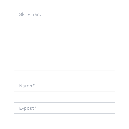
Skriv
här..
Namn*
E-
post*
Webbplats